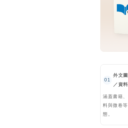
外文
01
／資
涵蓋書籍、
料與微卷等
態。