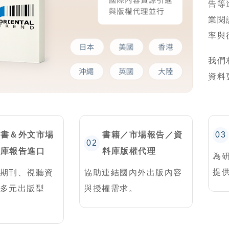
告等
業閱
率與
我們
資料
圖書＆外文市場
書籍／市場報告／資
03
02
料庫報告進口
料庫版權代理
為
提
期刊、視聽資
協助連結國內外出版內容
多元出版型
與授權需求。