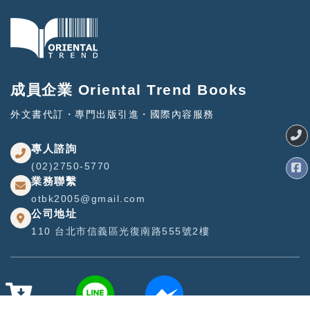
成員企業 Oriental Trend Books
外文書代訂・專門出版引進・國際內容服務
專人諮詢
(02)2750-5770
業務聯繫
otbk2005@gmail.com
公司地址
110 台北市信義區光復南路555號2樓
購物車
LINE
FB