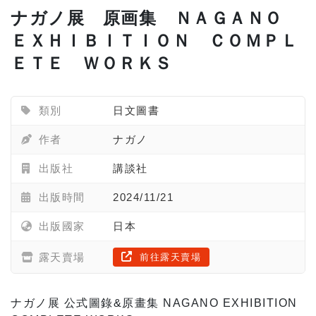
ナガノ展 原画集 ＮＡＧＡＮＯ
ＥＸＨＩＢＩＴＩＯＮ ＣＯＭＰＬ
ＥＴＥ ＷＯＲＫＳ
類別
日文圖書
作者
ナガノ
出版社
講談社
出版時間
2024/11/21
出版國家
日本
露天賣場
前往露天賣場
ナガノ展 公式圖錄&原畫集 NAGANO EXHIBITION