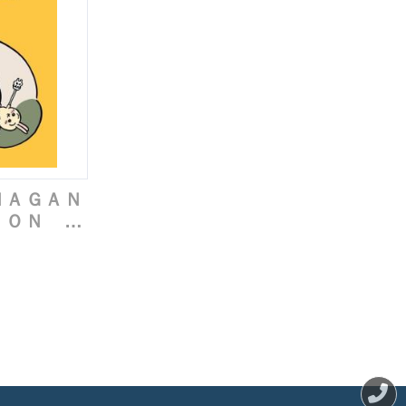
ＮＡＧＡＮ
ＩＯＮ Ｃ
ＯＲＫＳ