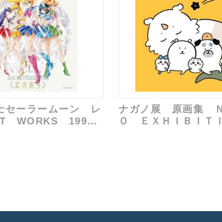
士セーラームーン レ
ナガノ展 原画集 
T WORKS 1991
Ｏ ＥＸＨＩＢＩＴ
ＯＭＰＬＥＴＥ Ｗ