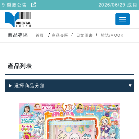
/29 喬遷公告
2026/06/29 
商品專區
首頁
商品專區
日文圖書
雜誌/MOOK
產品列表
選擇商品分類